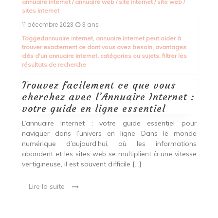
an
annuaire internet
/
annuaire web
/
services
/
site internet
/
site
03
web
/
sites internet
T
04 décembre 2023
3 ans
w
Tagged
accro
,
annuaire web
,
catégories
,
collection de sites
N
internet
,
commentaires d'utilisateurs
 :
a
Trouvez votre chemin sur le web
r
avec l’annuaire web, votre guide
t
ur
en ligne essentiel
de
L’
ns
L’annuaire web : votre guide en ligne pour naviguer sur
n
sse
Internet Avec l’avènement d’Internet, il est devenu
In
essentiel de disposer d’outils efficaces pour naviguer
in
à travers la multitude de sites web disponibles. C’est
d
là qu’intervient […]
Lire la suite