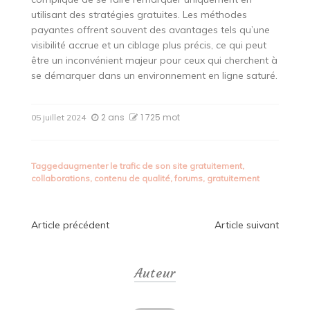
utilisant des stratégies gratuites. Les méthodes
payantes offrent souvent des avantages tels qu’une
visibilité accrue et un ciblage plus précis, ce qui peut
être un inconvénient majeur pour ceux qui cherchent à
se démarquer dans un environnement en ligne saturé.
2 ans
1 725 mot
05 juillet 2024
Tagged
augmenter le trafic de son site gratuitement
,
collaborations
,
contenu de qualité
,
forums
,
gratuitement
Navigation
Article précédent
Article suivant
de
Auteur
l’article