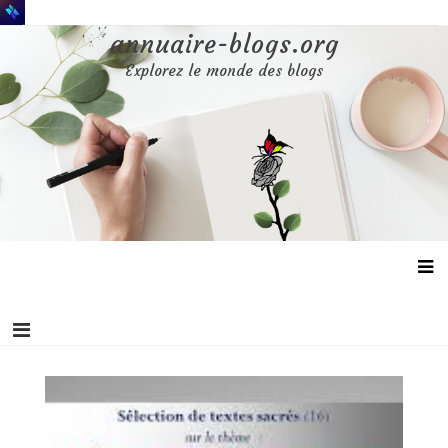
Aller
au
annuaire-blogs.org
contenu
Explorez le monde des blogs