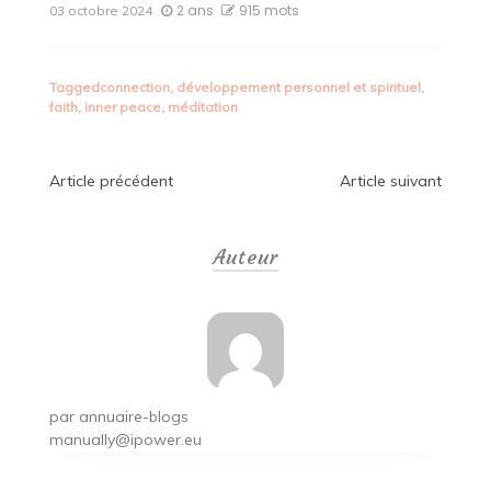
2 ans
915 mots
03 octobre 2024
Tagged
connection
,
développement personnel et spirituel
,
faith
,
inner peace
,
méditation
Navigation
Article précédent
Article suivant
de
Auteur
l’article
par
annuaire-blogs
manually@ipower.eu