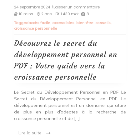
24 septembre 2024
/Laisser un commentaire
on
Découvrez
10 mins
2 ans
1 430 mot
8
le
Tagged
accès facile
,
accessibles
,
bien-être
,
conseils
,
secret
croissance personnelle
du
développement
personnel
Découvrez le secret du
en
PDF
développement personnel en
:
Votre
PDF : Votre guide vers la
guide
vers
croissance personnelle
la
croissance
personnelle
Le Secret du Développement Personnel en PDF Le
Secret du Développement Personnel en PDF Le
développement personnel est un domaine qui attire
de plus en plus d’adeptes à la recherche de
croissance personnelle et de […]
Lire la suite