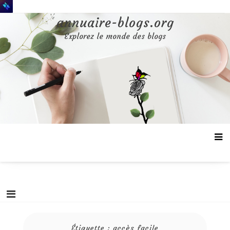
Aller
au
annuaire-blogs.org
contenu
Explorez le monde des blogs
Étiquette :
accès facile