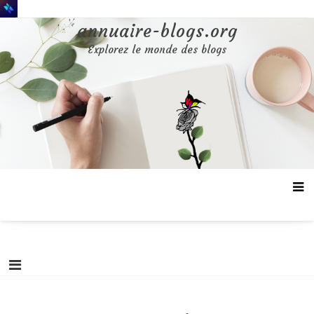
Aller
au
annuaire-blogs.org
contenu
Explorez le monde des blogs