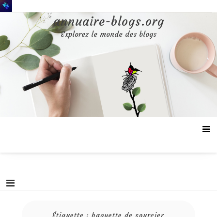
Aller
au
annuaire-blogs.org
contenu
Explorez le monde des blogs
Étiquette :
baguette de sourcier