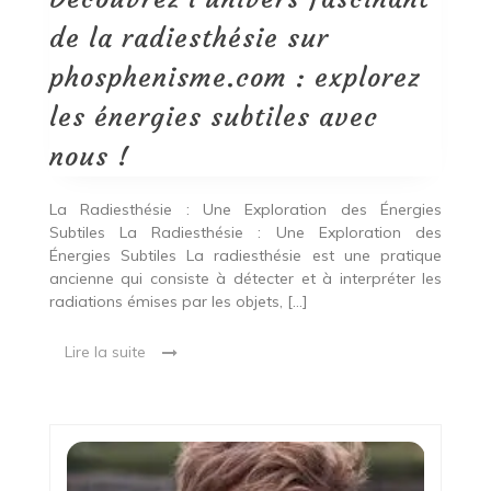
phosphenisme.com
:
de la radiesthésie sur
explorez
les
phosphenisme.com : explorez
énergies
subtiles
les énergies subtiles avec
avec
nous
nous !
!
La Radiesthésie : Une Exploration des Énergies
Subtiles La Radiesthésie : Une Exploration des
Énergies Subtiles La radiesthésie est une pratique
ancienne qui consiste à détecter et à interpréter les
radiations émises par les objets, […]
Lire la suite