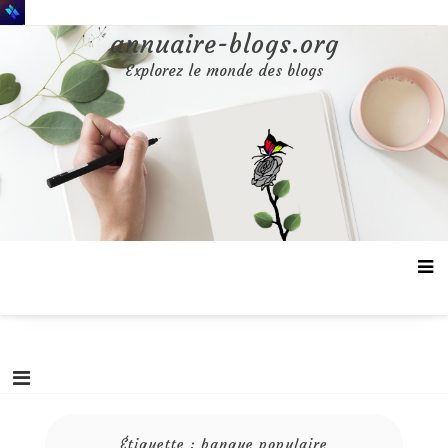
Aller
au
annuaire-blogs.org
contenu
Explorez le monde des blogs
Étiquette :
banque populaire