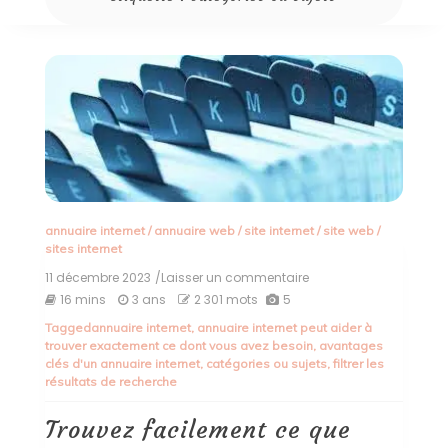
annuaire internet
/
annuaire web
/
site internet
/
site web
/
sites internet
11 décembre 2023
/Laisser un commentaire
on
Trouvez
16 mins
3 ans
2 301 mots
5
facilement
Tagged
annuaire internet
,
annuaire internet peut aider à
ce
trouver exactement ce dont vous avez besoin
,
avantages
que
clés d'un annuaire internet
,
catégories ou sujets
,
filtrer les
vous
résultats de recherche
cherchez
avec
l’Annuaire
Trouvez facilement ce que
Internet