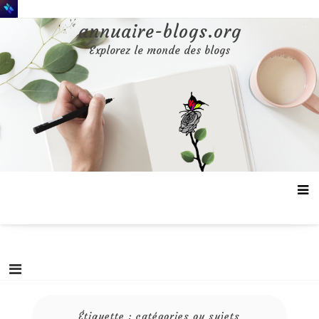
Aller
au
annuaire-blogs.org
contenu
Explorez le monde des blogs
Étiquette :
catégories ou sujets