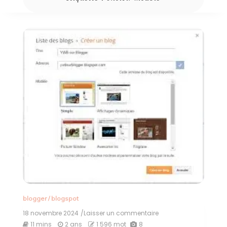
blogger
/
blogspot
18 novembre 2024
/Laisser un commentaire
on
Guide
11 mins
2 ans
1 596 mot
8