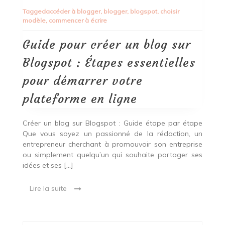
pour
Tagged
accéder à blogger
,
blogger
,
blogspot
,
choisir
créer
modèle
,
commencer à écrire
un
blog
sur
Guide pour créer un blog sur
Blogspot
:
Blogspot : Étapes essentielles
Étapes
essentielles
pour démarrer votre
pour
démarrer
plateforme en ligne
votre
plateforme
en
Créer un blog sur Blogspot : Guide étape par étape
ligne
Que vous soyez un passionné de la rédaction, un
entrepreneur cherchant à promouvoir son entreprise
ou simplement quelqu’un qui souhaite partager ses
idées et ses […]
Lire la suite