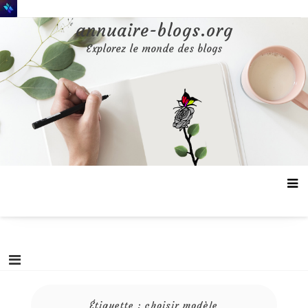
Aller
au
annuaire-blogs.org
contenu
Explorez le monde des blogs
Étiquette :
choisir modèle