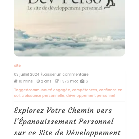
site
03 juillet 2024
/Laisser un commentaire
on
Explorez
10 mins
2 ans
1 376 mot
6
Votre
Tagged
communauté engagée
,
compétences
,
confiance en
Chemin
soi
,
croissance personnelle
,
développement personnel
vers
l’Épanouissement
Personnel
Explorez Votre Chemin vers
sur
ce
l’Épanouissement Personnel
Site
de
sur ce Site de Développement
Développement