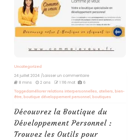
Uncategorized
24 juillet 2024
/Laisser un commentaire
on
Découvrez
8 mins
2 ans
1 116 mot
6
la
Tagged
améliorer relations interpersonnelles
,
ateliers
,
bien-
Boutique
être
,
boutique développement personnel
,
boutiques
du
Développement
Personnel
Découvrez la Boutique du
:
Trouvez
Développement Personnel :
les
Outils
Trouvez les Outils pour
pour