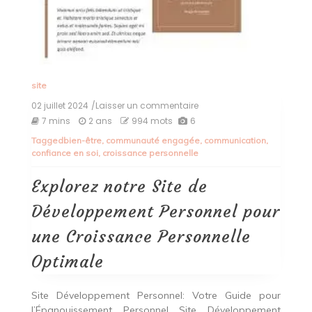
site
02 juillet 2024
/Laisser un commentaire
on
Explorez
7 mins
2 ans
994 mots
6
notre
Tagged
bien-être
,
communauté engagée
,
communication
,
Site
confiance en soi
,
croissance personnelle
de
Développement
Personnel
Explorez notre Site de
pour
une
Développement Personnel pour
Croissance
Personnelle
une Croissance Personnelle
Optimale
Optimale
Site Développement Personnel: Votre Guide pour
l’Épanouissement Personnel Site Développement