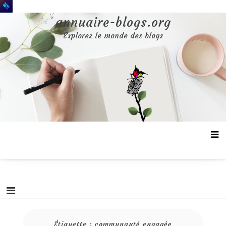
Aller
au
annuaire-blogs.org
contenu
Explorez le monde des blogs
Étiquette :
communauté engagée