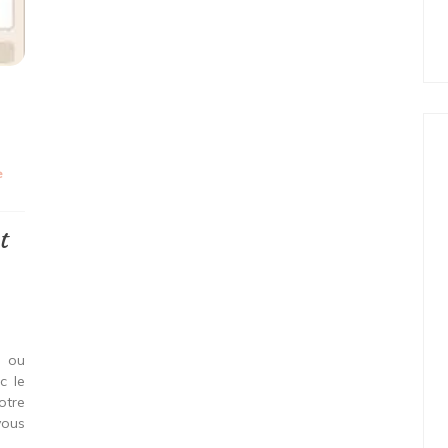
e
t
 ou
c le
otre
vous