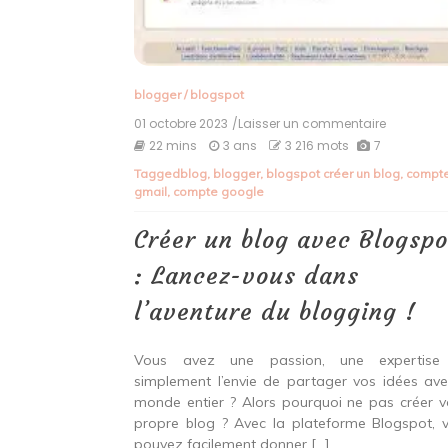
blogger
/
blogspot
01 octobre 2023
/Laisser un commentaire
on
Créer
22 mins
3 ans
3 216 mots
7
un
Tagged
blog
,
blogger
,
blogspot créer un blog
,
compt
blog
gmail
,
compte google
avec
Blogspot
:
Créer un blog avec Blogspo
Lancez-
vous
: Lancez-vous dans
dans
l’aventure
l’aventure du blogging !
du
blogging
!
Vous avez une passion, une expertise
simplement l’envie de partager vos idées ave
monde entier ? Alors pourquoi ne pas créer v
propre blog ? Avec la plateforme Blogspot, 
pouvez facilement donner […]