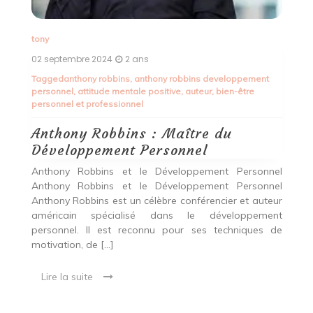
an
17
anthony
/
tony
T
20 août 2024
2 ans
cr
Tagged
action
,
développement personnel
,
émotions
,
L
inspiration
,
objectifs
p
Tony Robbins : Maître du
L
Développement Personnel
L
Article sur Tony Robbins et le développement
A
el
personnel Tony Robbins et le développement
T
el
personnel : une source d’inspiration inépuisable Tony
dé
eur
Robbins est une figure emblématique du monde du
[…
nt
développement personnel. Conférencier renommé,
de
coach de vie […]
Lire la suite