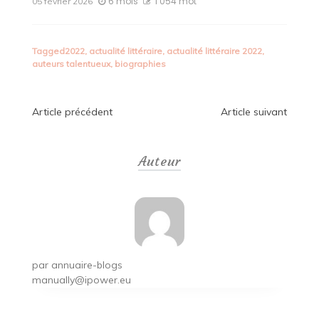
6 mois
1 054 mot
05 février 2026
Tagged
2022
,
actualité littéraire
,
actualité littéraire 2022
,
auteurs talentueux
,
biographies
Navigation
Article précédent
Article suivant
de
Auteur
l’article
par
annuaire-blogs
manually@ipower.eu