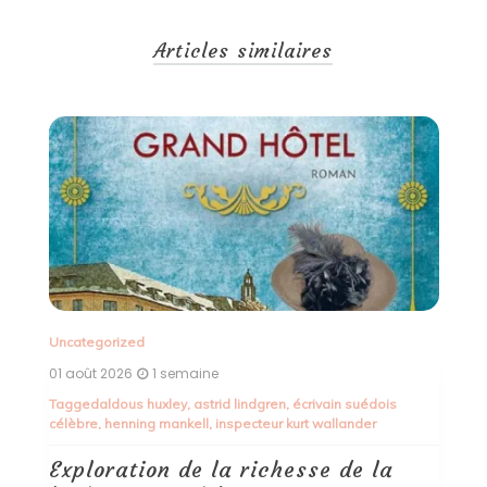
Articles similaires
Un
30
T