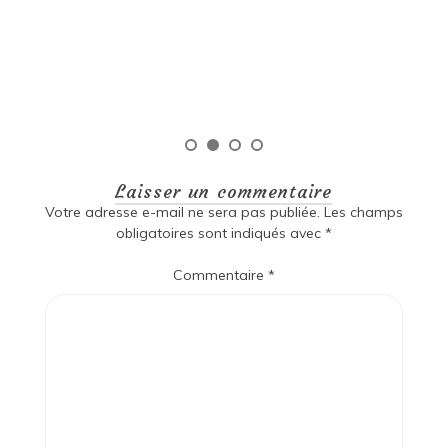
de diversité, de passion et d’histoire. Les écrivains de
cette région ont su capturer l’essence même […]
Lire la suite
Laisser un commentaire
Votre adresse e-mail ne sera pas publiée.
Les champs
obligatoires sont indiqués avec
*
Commentaire
*