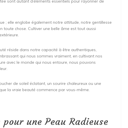
ptée sont autant d’éléments essentiels pour rayonner de
e ; elle englobe également notre attitude, notre gentillesse
 en toute chose. Cultiver une belle âme est tout aussi
xtérieure.
auté réside dans notre capacité à être authentiques,
embrassant qui nous sommes vraiment, en cultivant nos
ieure avec le monde qui nous entoure, nous pouvons
eur.
oucher de soleil éclatant, un sourire chaleureux ou une
rs que la vraie beauté commence par vous-même.
ls pour une Peau Radieuse