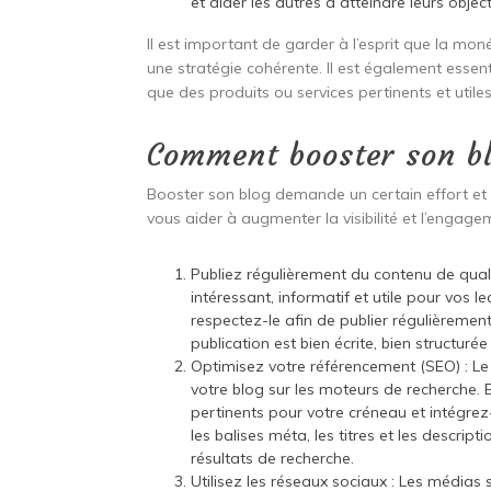
et aider les autres à atteindre leurs object
Il est important de garder à l’esprit que la mo
une stratégie cohérente. Il est également essent
que des produits ou services pertinents et utile
Comment booster son b
Booster son blog demande un certain effort et u
vous aider à augmenter la visibilité et l’engage
Publiez régulièrement du contenu de quali
intéressant, informatif et utile pour vos le
respectez-le afin de publier régulièreme
publication est bien écrite, bien structuré
Optimisez votre référencement (SEO) : Le r
votre blog sur les moteurs de recherche.
pertinents pour votre créneau et intégre
les balises méta, les titres et les descri
résultats de recherche.
Utilisez les réseaux sociaux : Les média