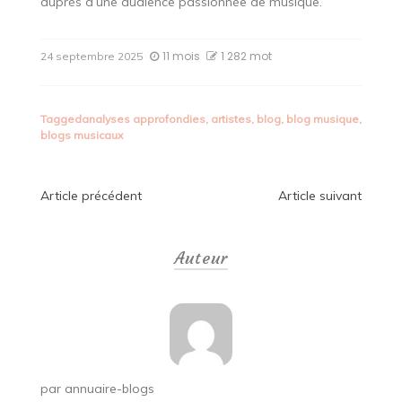
auprès d’une audience passionnée de musique.
11 mois
1 282 mot
24 septembre 2025
Tagged
analyses approfondies
,
artistes
,
blog
,
blog musique
,
blogs musicaux
Navigation
Article précédent
Article suivant
de
Auteur
l’article
par
annuaire-blogs