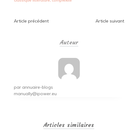
classique littérature
,
complexité
Navigation
Article précédent
Article suivant
de
Auteur
l’article
par
annuaire-blogs
manually@ipower.eu
Articles similaires