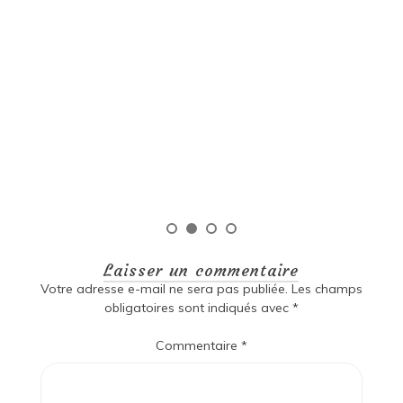
Exploration des trésors littéraires
de la littérature sud-américaine
Littérature sud-américaine Littérature sud-américaine
: Une richesse culturelle inégalée La littérature sud-
américaine est un véritable trésor culturel qui regorge
de diversité, de passion et d’histoire. Les écrivains de
cette région ont su capturer l’essence même […]
Lire la suite
Laisser un commentaire
Votre adresse e-mail ne sera pas publiée.
Les champs
obligatoires sont indiqués avec
*
Commentaire
*