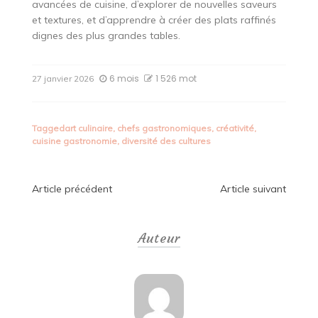
avancées de cuisine, d’explorer de nouvelles saveurs
et textures, et d’apprendre à créer des plats raffinés
dignes des plus grandes tables.
6 mois
1 526 mot
27 janvier 2026
Tagged
art culinaire
,
chefs gastronomiques
,
créativité
,
cuisine gastronomie
,
diversité des cultures
Navigation
Article précédent
Article suivant
de
Auteur
l’article