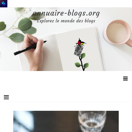
Aller
au
annuaire-blogs.org
contenu
Explorez le monde des blogs