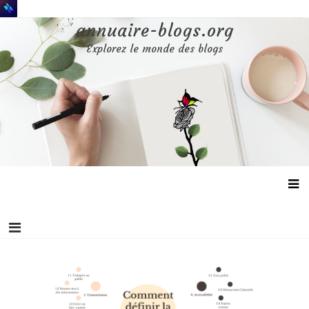
Aller
au
annuaire-blogs.org
contenu
Explorez le monde des blogs