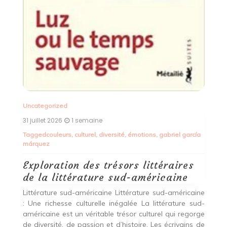
que
E
que
R
 en
É
 la
L
mo
qu
h
[…
Uncategorized
31 juillet 2026
1 semaine
Tagged
couleurs
,
culturel
,
diversité
,
émotions
,
gabriel garcía
márquez
Exploration des trésors littéraires
de la littérature sud-américaine
Littérature sud-américaine Littérature sud-américaine
: Une richesse culturelle inégalée La littérature sud-
américaine est un véritable trésor culturel qui regorge
de diversité, de passion et d’histoire. Les écrivains de