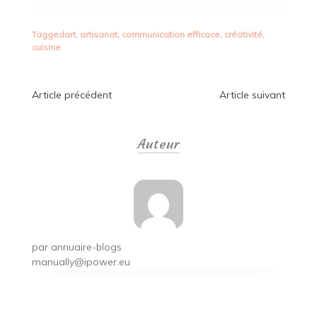
Tagged
art
,
artisanat
,
communication efficace
,
créativité
,
cuisine
Navigation
Article précédent
Article suivant
de
Auteur
l’article
par
annuaire-blogs
manually@ipower.eu