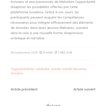
écrivains et aux passionnés de littérature l’opportunité
d’explorer les possibilités offertes par cette
plateforme novatrice. Grâce à ces cours, les
participants peuvent acquérir les compétences
nécessaires pour intégrer efficacement des éléments
de données dans leurs œuvres littéraires, ouvrant
ainsi la voie à une nouvelle forme d’expression
artistique et narrative.
11 mois
1 482 mot
05 septembre 2025
Tagged
créativité
,
crédibilité
,
datalib
,
datalib litterature
,
données
Navigation
Article précédent
Article suivant
de
Auteur