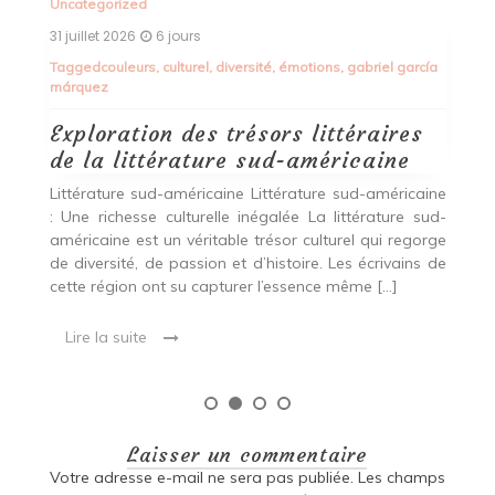
Alimentation Saine L’Épicerie du Bien-Être : Votre
Destination pour une Alimentation Saine Située au
cœur de la ville, l’Épicerie du Bien-Être est bien plus
ía
qu’un simple magasin […]
Lire la suite
ine
ud-
rge
 de
Laisser un commentaire
Votre adresse e-mail ne sera pas publiée.
Les champs