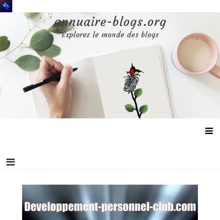
Aller
au
annuaire-blogs.org
contenu
Explorez le monde des blogs