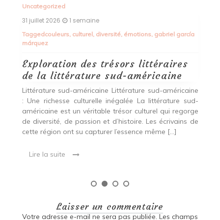
Alimentation Saine L’Épicerie du Bien-Être : Votre
Destination pour une Alimentation Saine Située au
cœur de la ville, l’Épicerie du Bien-Être est bien plus
ía
qu’un simple magasin […]
Lire la suite
ine
ud-
rge
 de
Laisser un commentaire
Votre adresse e-mail ne sera pas publiée.
Les champs