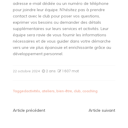
adresse e-mail dédiée ou un numéro de téléphone
pour joindre leur équipe. N’hésitez pas à prendre
contact avec le club pour poser vos questions,
exprimer vos besoins ou demander des détails
supplémentaires sur leurs services et activités. Leur
équipe sera ravie de vous fournir les informations
nécessaires et de vous guider dans votre démarche
vers une vie plus épanouie et enrichissante grâce au
développement personnel.
2 ans
1 607 mot
22 octobre 2024
Tagged
activités
,
ateliers
,
bien-être
,
club
,
coaching
Navigation
Article précédent
Article suivant
de