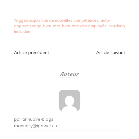
Tagged
acquisition de nouvelles compétences
,
auto-
apprentissage
,
bien-être
,
bien-être des employés
,
coaching
individuel
Navigation
Article précédent
Article suivant
de
Auteur
l’article
par
annuaire-blogs
manually@ipower.eu