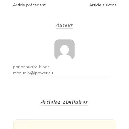
Navigation
Article précédent
Article suivant
de
Auteur
l’article
par
annuaire-blogs
manually@ipower.eu
Articles similaires