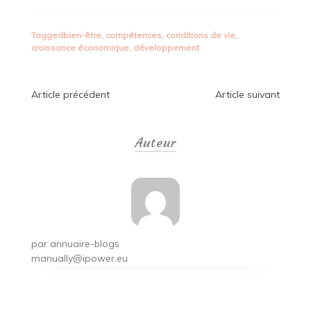
Tagged
bien-être
,
compétences
,
conditions de vie
,
croissance économique
,
développement
Navigation
Article précédent
Article suivant
de
Auteur
l’article
par
annuaire-blogs
manually@ipower.eu