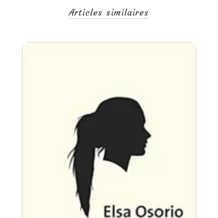
Articles similaires
Un
28
T
co