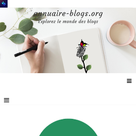
Aller
au
annuaire-blogs.org
contenu
Explorez le monde des blogs