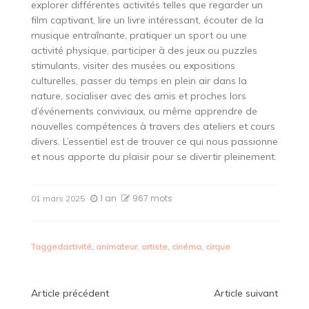
explorer différentes activités telles que regarder un
film captivant, lire un livre intéressant, écouter de la
musique entraînante, pratiquer un sport ou une
activité physique, participer à des jeux ou puzzles
stimulants, visiter des musées ou expositions
culturelles, passer du temps en plein air dans la
nature, socialiser avec des amis et proches lors
d’événements conviviaux, ou même apprendre de
nouvelles compétences à travers des ateliers et cours
divers. L’essentiel est de trouver ce qui nous passionne
et nous apporte du plaisir pour se divertir pleinement.
1 an
967 mots
01 mars 2025
Tagged
activité
,
animateur
,
artiste
,
cinéma
,
cirque
Navigation
Article précédent
Article suivant