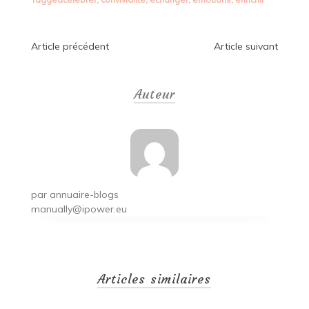
Navigation
Article précédent
Article suivant
de
Auteur
l’article
par
annuaire-blogs
manually@ipower.eu
Articles similaires