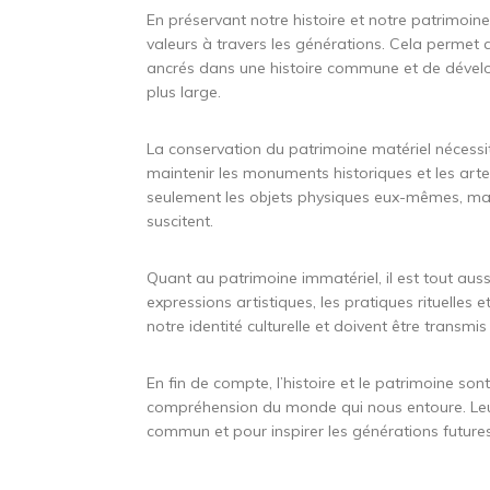
En préservant notre histoire et notre patrimoi
valeurs à travers les générations. Cela permet a
ancrés dans une histoire commune et de déve
plus large.
La conservation du patrimoine matériel nécessit
maintenir les monuments historiques et les arte
seulement les objets physiques eux-mêmes, mais a
suscitent.
Quant au patrimoine immatériel, il est tout auss
expressions artistiques, les pratiques rituelles e
notre identité culturelle et doivent être transmi
En fin de compte, l’histoire et le patrimoine so
compréhension du monde qui nous entoure. Leur 
commun et pour inspirer les générations futures