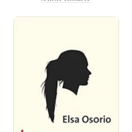
Un
28
T
co
Uncategorized