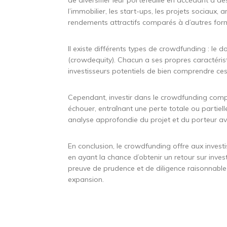
de diversifier leur portefeuille en accédant à de
l’immobilier, les start-ups, les projets sociaux, 
rendements attractifs comparés à d’autres for
Il existe différents types de crowdfunding : le d
(crowdequity). Chacun a ses propres caractéristi
investisseurs potentiels de bien comprendre ces
Cependant, investir dans le crowdfunding comp
échouer, entraînant une perte totale ou partiell
analyse approfondie du projet et du porteur av
En conclusion, le crowdfunding offre aux investi
en ayant la chance d’obtenir un retour sur invest
preuve de prudence et de diligence raisonnable
expansion.