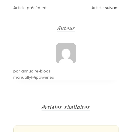
Navigation
Article précédent
Article suivant
de
Auteur
l’article
par
annuaire-blogs
manually@ipower.eu
Articles similaires