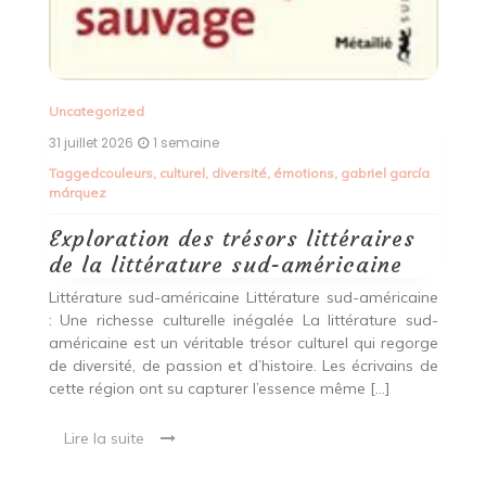
Littérature étrangère : une fenêtre ouverte sur le
monde La littérature étrangère est un trésor culturel
E
qui nous permet de voyager à travers les mots et les
d
histoires des auteurs du monde entier. Chaque pays
[…]
L’
A
D
Lire la suite
cœ
ía
qu
ine
ud-
rge
 de