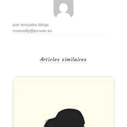
par
annuaire-blogs
manually@ipower.eu
Articles similaires