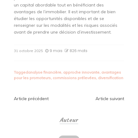
un capital abordable tout en bénéficiant des
avantages de l’immobilier. Il est important de bien
étudier les opportunités disponibles et de se
renseigner sur les modalités et les risques associés
avant de prendre une décision d’investissement.
9 mois
826 mots
31 octobre 2025
Tagged
analyse financière
,
approche innovante
,
avantages
pour les promoteurs
,
commissions prélevées
,
diversification
Navigation
Article précédent
Article suivant
de
Auteur
l’article