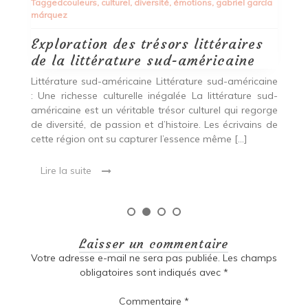
ía
qu’un simple magasin […]
Lire la suite
ine
ud-
rge
 de
Laisser un commentaire
Votre adresse e-mail ne sera pas publiée.
Les champs
obligatoires sont indiqués avec
*
Commentaire
*