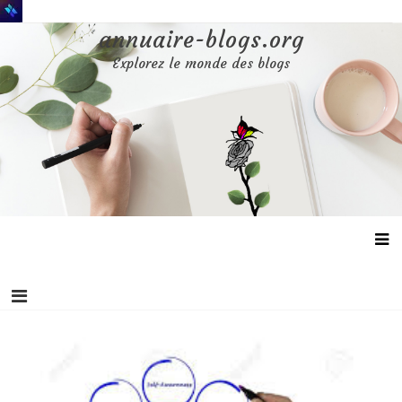
Aller
au
annuaire-blogs.org
contenu
Explorez le monde des blogs