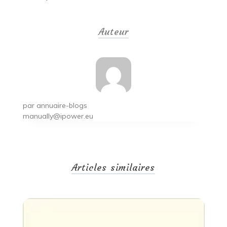
Navigation
de
Auteur
l’article
par
annuaire-blogs
manually@ipower.eu
Articles similaires