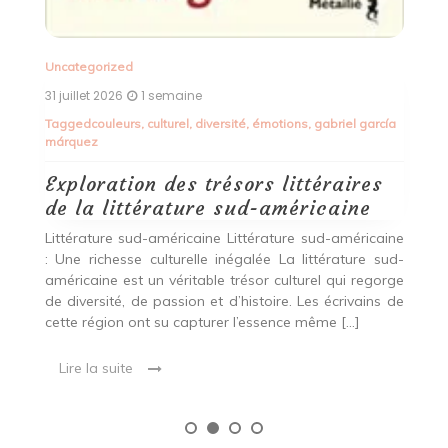
qui nous permet de voyager à travers les mots et les
d
histoires des auteurs du monde entier. Chaque pays
[…]
L’
A
D
Lire la suite
cœ
ía
qu
ine
ud-
rge
 de