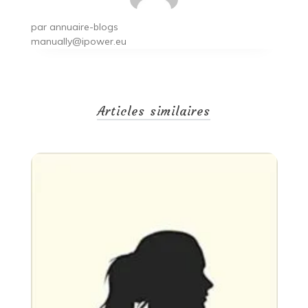
par
annuaire-blogs
manually@ipower.eu
Articles similaires