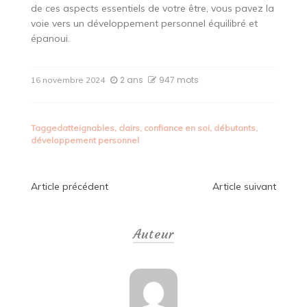
de ces aspects essentiels de votre être, vous pavez la
voie vers un développement personnel équilibré et
épanoui.
2 ans
947 mots
16 novembre 2024
Tagged
atteignables
,
clairs
,
confiance en soi
,
débutants
,
développement personnel
Navigation
Article précédent
Article suivant
de
Auteur
l’article