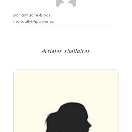
par
annuaire-blogs
manually@ipower.eu
Articles similaires