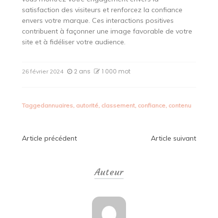
satisfaction des visiteurs et renforcez la confiance
envers votre marque. Ces interactions positives
contribuent à façonner une image favorable de votre
site et à fidéliser votre audience.
2 ans
1 000 mot
26 février 2024
Tagged
annuaires
,
autorité
,
classement
,
confiance
,
contenu
Navigation
Article précédent
Article suivant
de
Auteur
l’article