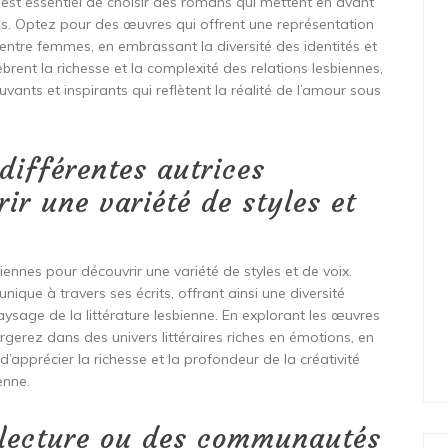
il est essentiel de choisir des romans qui mettent en avant
ses. Optez pour des œuvres qui offrent une représentation
ntre femmes, en embrassant la diversité des identités et
brent la richesse et la complexité des relations lesbiennes,
nts et inspirants qui reflètent la réalité de l’amour sous
différentes autrices
ir une variété de styles et
iennes pour découvrir une variété de styles et de voix.
que à travers ses écrits, offrant ainsi une diversité
paysage de la littérature lesbienne. En explorant les œuvres
gerez dans des univers littéraires riches en émotions, en
d’apprécier la richesse et la profondeur de la créativité
enne.
 lecture ou des communautés