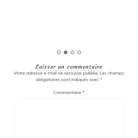
: Une richesse culturelle inégalée La littérature sud-
américaine est un véritable trésor culturel qui regorge
de diversité, de passion et d’histoire. Les écrivains de
cette région ont su capturer l’essence même […]
Lire la suite
Laisser un commentaire
Votre adresse e-mail ne sera pas publiée.
Les champs
obligatoires sont indiqués avec
*
Commentaire
*