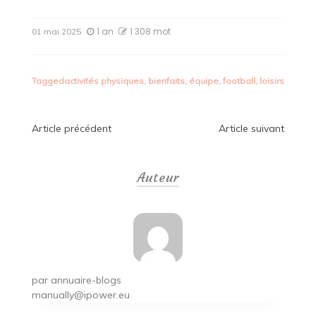
1 an
1 308 mot
01 mai 2025
Tagged
activités physiques
,
bienfaits
,
équipe
,
football
,
loisirs
Navigation
Article précédent
Article suivant
de
Auteur
l’article
par
annuaire-blogs
manually@ipower.eu