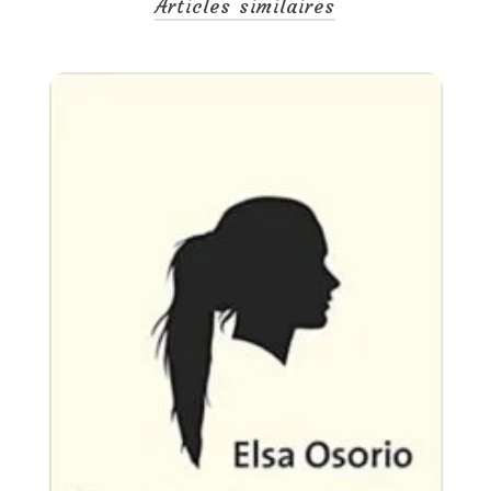
Articles similaires
Uncategorized
30 juillet 2026
1 semaine
Tagged
auteurs
,
beauté des textes originaux
,
diffusion
,
diversité
,
guerre et paix