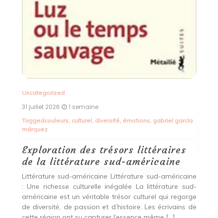
Un
Exploration des Horizons : La
Richesse de la Littérature
29
Étrangère
T
na
Littérature étrangère : une fenêtre ouverte sur le
monde La littérature étrangère est un trésor culturel
E
qui nous permet de voyager à travers les mots et les
d
histoires des auteurs du monde entier. Chaque pays
[…]
L’
A
D
Lire la suite
cœ
ía
qu
ine
ud-
rge
 de