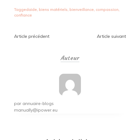
Tagged
aide
,
biens matériels
,
bienveillance
,
compassion
,
confiance
Navigation
Article précédent
Article suivant
de
Auteur
l’article
par
annuaire-blogs
manually@ipower.eu