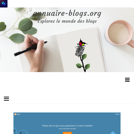
Aller
au
annuaire-blogs.org
contenu
Explorez le monde des blogs