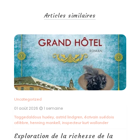
Articles similaires
Un
30
T