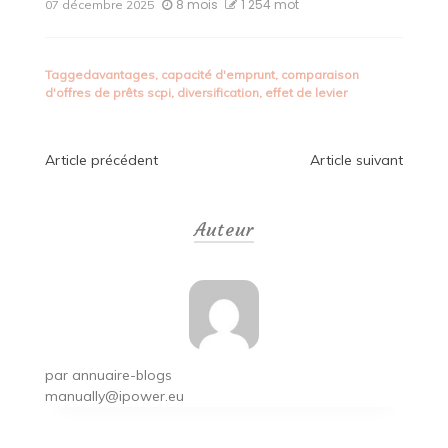
8 mois
1 254 mot
07 décembre 2025
Tagged
avantages
,
capacité d'emprunt
,
comparaison
d'offres de prêts scpi
,
diversification
,
effet de levier
Navigation
Article précédent
Article suivant
de
Auteur
l’article
par
annuaire-blogs
manually@ipower.eu