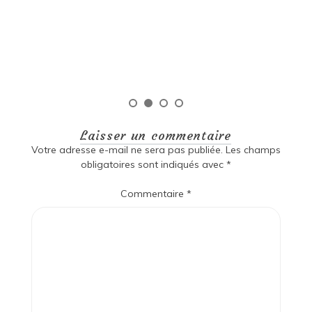
de diversité, de passion et d’histoire. Les écrivains de
cette région ont su capturer l’essence même […]
Lire la suite
Laisser un commentaire
Votre adresse e-mail ne sera pas publiée.
Les champs
obligatoires sont indiqués avec
*
Commentaire
*