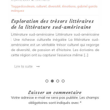
cœur de la ville, l’Épicerie du Bien-Être est bien plus
ía
qu’un simple magasin […]
Lire la suite
ine
ud-
rge
 de
Laisser un commentaire
Votre adresse e-mail ne sera pas publiée.
Les champs
obligatoires sont indiqués avec
*