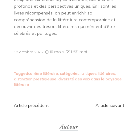
profonds et des perspectives uniques. En lisant les
livres récompensés, on peut enrichir sa
compréhension de la littérature contemporaine et
découvrir des trésors littéraires qui méritent d’être
célébrés et partagés.
10 mois
1 231 mot
12 octobre 2025
Tagged
carrière littéraire
,
catégories
,
critiques littéraires
,
distinction prestigieuse
,
diversité des voix dans le paysage
littéraire
Navigation
Article précédent
Article suivant
de
Auteur
l’article