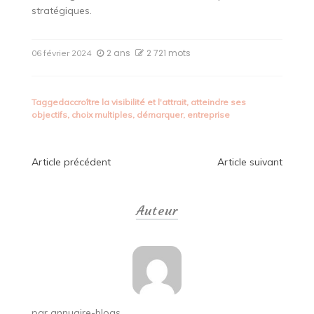
stratégiques.
2 ans
2 721 mots
06 février 2024
Tagged
accroître la visibilité et l'attrait
,
atteindre ses
objectifs
,
choix multiples
,
démarquer
,
entreprise
Navigation
Article précédent
Article suivant
de
Auteur
l’article
par
annuaire-blogs