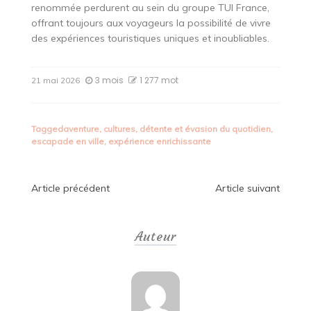
renommée perdurent au sein du groupe TUI France,
offrant toujours aux voyageurs la possibilité de vivre
des expériences touristiques uniques et inoubliables.
3 mois
1 277 mot
21 mai 2026
Tagged
aventure
,
cultures
,
détente et évasion du quotidien
,
escapade en ville
,
expérience enrichissante
Navigation
Article précédent
Article suivant
de
Auteur
l’article