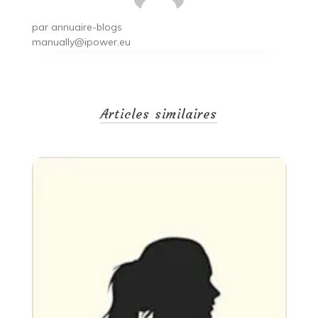
par
annuaire-blogs
manually@ipower.eu
Articles similaires