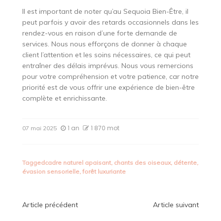
Il est important de noter qu’au Sequoia Bien-Être, il
peut parfois y avoir des retards occasionnels dans les
rendez-vous en raison d’une forte demande de
services. Nous nous efforçons de donner à chaque
client l’attention et les soins nécessaires, ce qui peut
entraîner des délais imprévus. Nous vous remercions
pour votre compréhension et votre patience, car notre
priorité est de vous offrir une expérience de bien-être
complète et enrichissante.
1 an
1 870 mot
07 mai 2025
Tagged
cadre naturel apaisant
,
chants des oiseaux
,
détente
,
évasion sensorielle
,
forêt luxuriante
Navigation
Article précédent
Article suivant