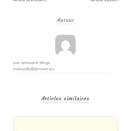
Navigation
de
Auteur
l’article
par
annuaire-blogs
manually@ipower.eu
Articles similaires