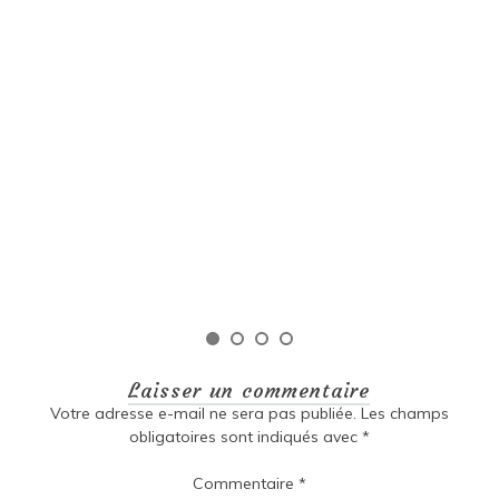
márquez
Exploration des trésors littéraires
de la littérature sud-américaine
Littérature sud-américaine Littérature sud-américaine
: Une richesse culturelle inégalée La littérature sud-
américaine est un véritable trésor culturel qui regorge
de diversité, de passion et d’histoire. Les écrivains de
cette région ont su capturer l’essence même […]
Lire la suite
Laisser un commentaire
Votre adresse e-mail ne sera pas publiée.
Les champs
obligatoires sont indiqués avec
*
Commentaire
*