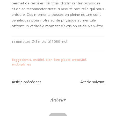
permet de respirer l’air frais, d’admirer les paysages
et de se reconnecter avec la beauté naturelle qui nous
entoure. Ces moments passés en pleine nature sont
bénéfiques pour notre santé physique et mentale,
offrant un véritable moment d’évasion et de bien-être.
3 mois
1 080 mot
15 mai 2026
Tagged
amis
,
anxiété
,
bien-être global
,
créativité
,
endorphines
Navigation
Article précédent
Article suivant
de
Auteur
l’article