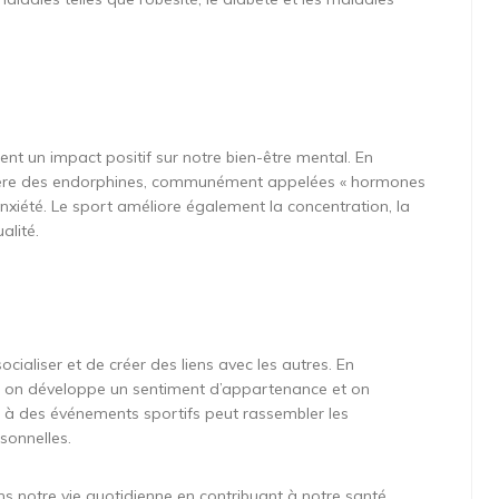
ent un impact positif sur notre bien-être mental. En
 libère des endorphines, communément appelées « hormones
’anxiété. Le sport améliore également la concentration, la
alité.
ialiser et de créer des liens avec les autres. En
s, on développe un sentiment d’appartenance et on
er à des événements sportifs peut rassembler les
sonnelles.
ans notre vie quotidienne en contribuant à notre santé