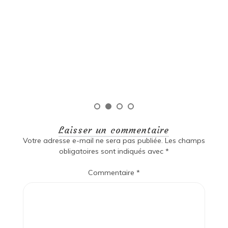
Littérature sud-américaine Littérature sud-américaine
: Une richesse culturelle inégalée La littérature sud-
américaine est un véritable trésor culturel qui regorge
de diversité, de passion et d’histoire. Les écrivains de
cette région ont su capturer l’essence même […]
Lire la suite
Laisser un commentaire
Votre adresse e-mail ne sera pas publiée.
Les champs
obligatoires sont indiqués avec
*
Commentaire
*