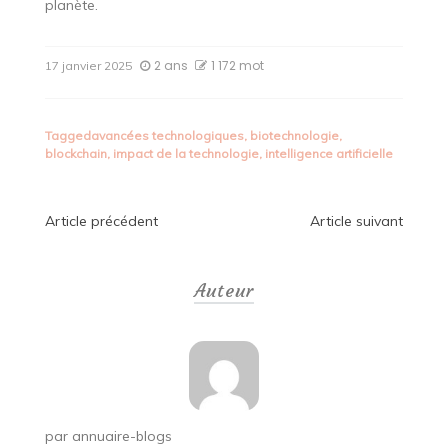
planète.
2 ans
1 172 mot
17 janvier 2025
Tagged
avancées technologiques
,
biotechnologie
,
blockchain
,
impact de la technologie
,
intelligence artificielle
Navigation
Article précédent
Article suivant
de
Auteur
l’article
par
annuaire-blogs