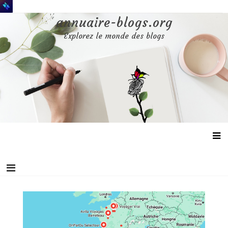
Aller
au
annuaire-blogs.org
contenu
Explorez le monde des blogs