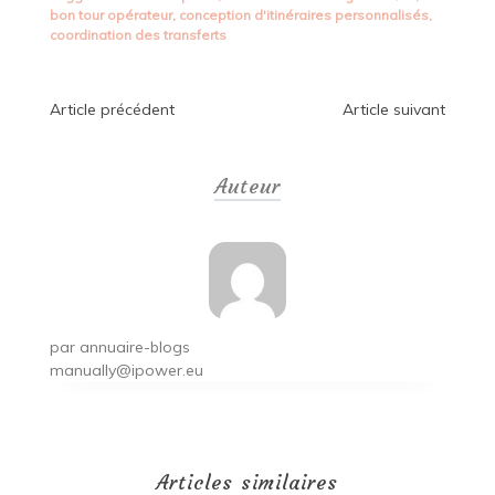
bon tour opérateur
,
conception d'itinéraires personnalisés
,
coordination des transferts
Navigation
Article précédent
Article suivant
de
Auteur
l’article
par
annuaire-blogs
manually@ipower.eu
Articles similaires