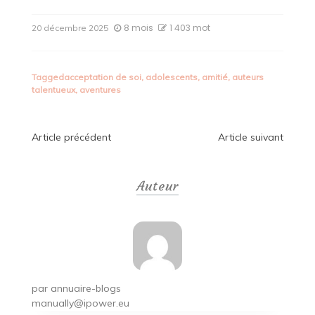
8 mois
1 403 mot
20 décembre 2025
Tagged
acceptation de soi
,
adolescents
,
amitié
,
auteurs
talentueux
,
aventures
Navigation
Article précédent
Article suivant
de
Auteur
l’article
par
annuaire-blogs
manually@ipower.eu