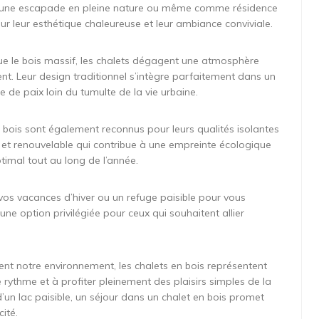
, une escapade en pleine nature ou même comme résidence
our leur esthétique chaleureuse et leur ambiance conviviale.
que le bois massif, les chalets dégagent une atmosphère
ent. Leur design traditionnel s’intègre parfaitement dans un
e de paix loin du tumulte de la vie urbaine.
en bois sont également reconnus pour leurs qualités isolantes
e et renouvelable qui contribue à une empreinte écologique
timal tout au long de l’année.
os vacances d’hiver ou un refuge paisible pour vous
une option privilégiée pour ceux qui souhaitent allier
t notre environnement, les chalets en bois représentent
le rythme et à profiter pleinement des plaisirs simples de la
’un lac paisible, un séjour dans un chalet en bois promet
ité.